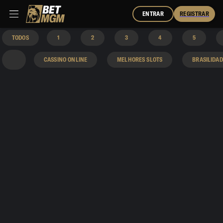
ENTRAR
REGISTRAR
TODOS
1
2
3
4
5
CASSINO ONLINE
MELHORES SLOTS
BRASILIDAD